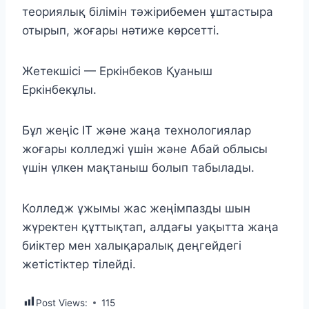
теориялық білімін тәжірибемен ұштастыра
отырып, жоғары нәтиже көрсетті.
Жетекшісі — Еркінбеков Қуаныш
Еркінбекұлы.
Бұл жеңіс IT және жаңа технологиялар
жоғары колледжі үшін және Абай облысы
үшін үлкен мақтаныш болып табылады.
Колледж ұжымы жас жеңімпазды шын
жүректен құттықтап, алдағы уақытта жаңа
биіктер мен халықаралық деңгейдегі
жетістіктер тілейді.
Post Views:
115