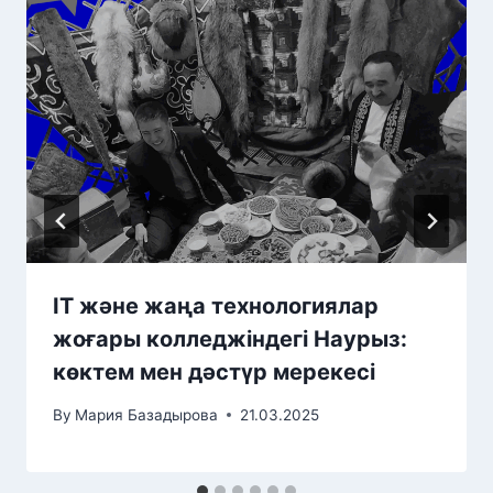
IT және жаңа технологиялар
жоғары колледжіндегі Наурыз:
көктем мен дәстүр мерекесі
By
Мария Базадырова
21.03.2025