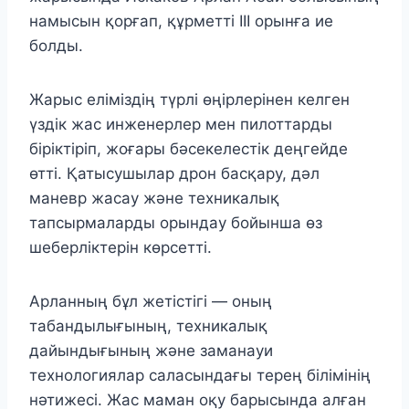
намысын қорғап, құрметті ІІІ орынға ие
болды.
Жарыс еліміздің түрлі өңірлерінен келген
үздік жас инженерлер мен пилоттарды
біріктіріп, жоғары бәсекелестік деңгейде
өтті. Қатысушылар дрон басқару, дәл
маневр жасау және техникалық
тапсырмаларды орындау бойынша өз
шеберліктерін көрсетті.
Арланның бұл жетістігі — оның
табандылығының, техникалық
дайындығының және заманауи
технологиялар саласындағы терең білімінің
нәтижесі. Жас маман оқу барысында алған