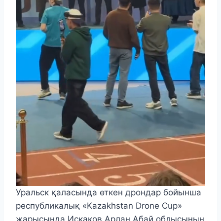
Уральск қаласында өткен дрондар бойынша
республикалық «Kazakhstan Drone Cup»
жарысында Искаков Арлан Абай облысының