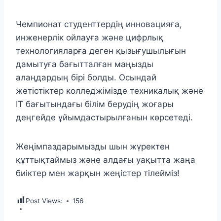
Чемпионат студенттердің инновацияға,
инженерлік ойлауға және цифрлық
технологияларға деген қызығушылығын
дамытуға бағытталған маңызды
алаңдардың бірі болды. Осындай
жетістіктер колледжімізде техникалық және
ІТ бағытындағы білім берудің жоғары
деңгейде ұйымдастырылғанын көрсетеді.
Жеңімпаздарымызды шын жүректен
құттықтаймыз және алдағы уақытта жаңа
биіктер мен жарқын жеңістер тілейміз!
Post Views:
156