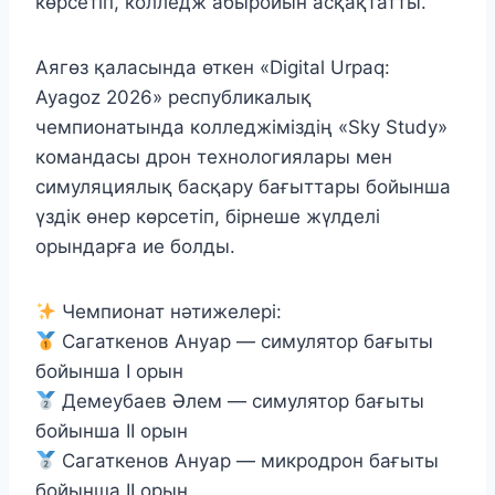
көрсетіп, колледж абыройын асқақтатты.
Аягөз қаласында өткен «Digital Urpaq:
Ayagoz 2026» республикалық
чемпионатында колледжіміздің «Sky Study»
командасы дрон технологиялары мен
симуляциялық басқару бағыттары бойынша
үздік өнер көрсетіп, бірнеше жүлделі
орындарға ие болды.
Чемпионат нәтижелері:
Сагаткенов Ануар — симулятор бағыты
бойынша І орын
Демеубаев Әлем — симулятор бағыты
бойынша ІІ орын
Сагаткенов Ануар — микродрон бағыты
бойынша ІІ орын