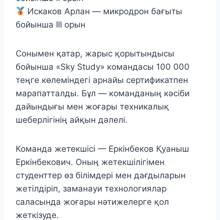
Искаков Арлан — микродрон бағыты
бойынша ІІІ орын
Сонымен қатар, жарыс қорытындысы
бойынша «Sky Study» командасы 100 000
теңге көлеміндегі арнайы сертификатпен
марапатталды. Бұл — команданың кәсіби
дайындығы мен жоғары техникалық
шеберлігінің айқын дәлелі.
Команда жетекшісі — Еркінбеков Қуаныш
Еркінбекович. Оның жетекшілігімен
студенттер өз білімдері мен дағдыларын
жетілдіріп, заманауи технологиялар
саласында жоғары нәтижелерге қол
жеткізуде.