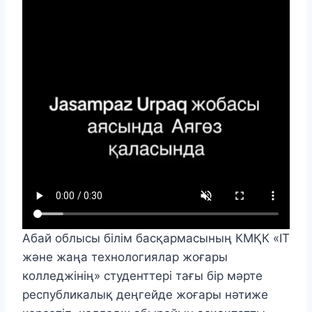
Абай облысы білім басқармасының КМҚК «IT
және жаңа технологиялар жоғары
колледжінің» студенттері тағы бір мәрте
республикалық деңгейде жоғары нәтиже