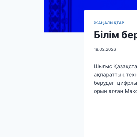
ЖАҢАЛЫҚТАР
Білім б
18.02.2026
Шығыс Қазақста
ақпараттық техн
берудегі цифрл
орын алған Мак