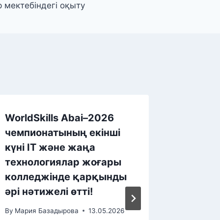
мектебіндегі оқыту
WorldSkills Abai–2026
чемпионатының екінші
күні IT және жаңа
технологиялар жоғары
колледжінде қарқынды
әрі нәтижелі өтті!
By
Мария Базадырова
13.05.2026