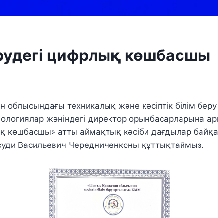
ерудегі цифрлық көшбасшы
н облысындағы техникалық және кәсіптік білім бе
ологиялар жөніндегі директор орынбасарларына арн
ық көшбасшы» атты аймақтық кәсіби дағдылар байқа
суди Васильевич Чередниченконы құттықтаймыз.