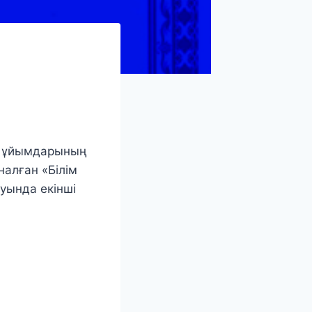
ру ұйымдарының
алған «Білім
уында екінші