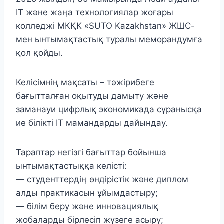
IT және жаңа технологиялар жоғары
колледжі МКҚК «SUTO Kazakhstan» ЖШС-
мен ынтымақтастық туралы меморандумға
қол қойды.
Келісімнің мақсаты – тәжірибеге
бағытталған оқытуды дамыту және
заманауи цифрлық экономикада сұранысқа
ие білікті IT мамандарды дайындау.
Тараптар негізгі бағыттар бойынша
ынтымақтастыққа келісті:
— студенттердің өндірістік және диплом
алды практикасын ұйымдастыру;
— білім беру және инновациялық
жобаларды бірлесіп жүзеге асыру;