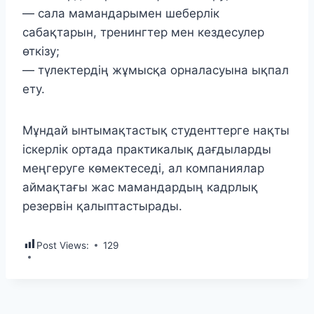
— сала мамандарымен шеберлік
сабақтарын, тренингтер мен кездесулер
өткізу;
— түлектердің жұмысқа орналасуына ықпал
ету.
Мұндай ынтымақтастық студенттерге нақты
іскерлік ортада практикалық дағдыларды
меңгеруге көмектеседі, ал компаниялар
аймақтағы жас мамандардың кадрлық
резервін қалыптастырады.
Post Views:
129