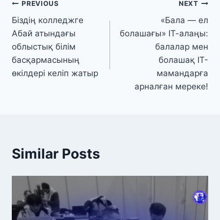
PREVIOUS
NEXT
Біздің колледжге
«Бала — ел
Абай атындағы
болашағы» ІТ-алаңы:
облыстық білім
балалар мен
басқармасының
болашақ ІТ-
өкілдері келіп жатыр
мамандарға
арналған мереке!
Similar Posts