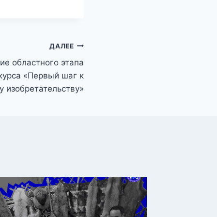
ДАЛЕЕ
ие областного этапа
курса «Первый шаг к
у изобретательству»
Яркая 
чемпио