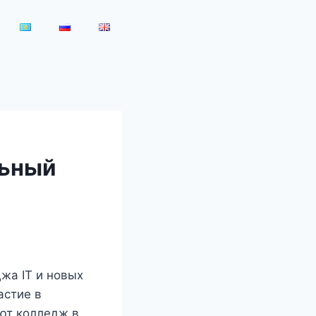
льный
жа IT и новых
астие в
ют колледж в