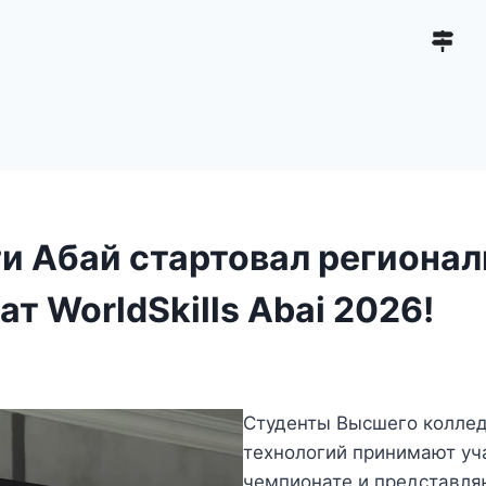
ти Абай стартовал региона
т WorldSkills Abai 2026!
Студенты Высшего коллед
технологий принимают уч
чемпионате и представля