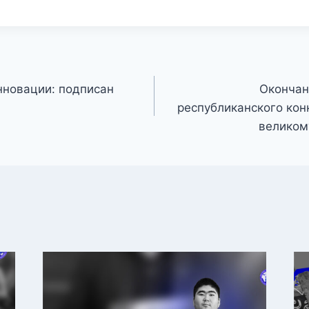
нновации: подписан
Окончан
республиканского кон
великом