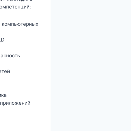
компетенций:
 компьютерных
AD
асность
етей
ика
 приложений