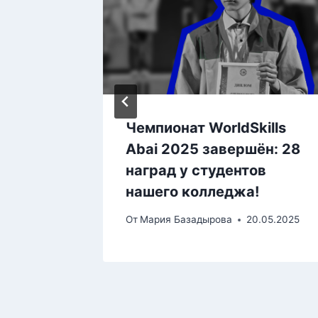
Чемпионат WorldSkills
ills
Abai 2025 завершён: 28
наград у студентов
нашего колледжа!
.12.2025
От
Мария Базадырова
20.05.2025