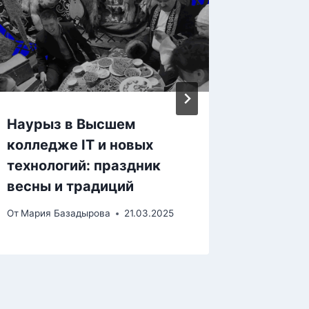
Urpaq:
От
Мария 
Наурыз в Высшем
колледже IT и новых
технологий: праздник
весны и традиций
От
Мария Базадырова
21.03.2025