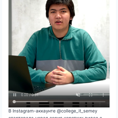
В Instagram-аккаунте @college_it_semey
стартовала новая серия коротких видео с