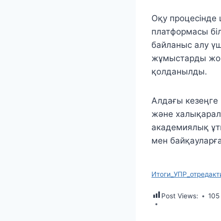
Оқу процесінде 
платформасы біл
байланыс алу ү
жұмыстарды жос
қолданылды.
Алдағы кезеңге 
және халықарал
академиялық ұт
мен байқауларғ
Итоги_УПР_отредакти
Post Views:
105