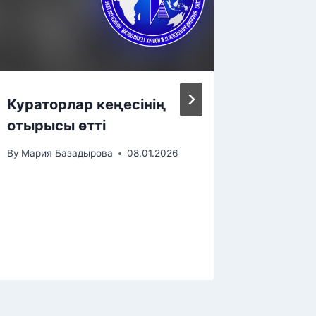
Кураторлар кеңесінің
Өскеме
отырысы өтті
шеберл
респу
By
Мария Базадырова
08.01.2026
өтті
By
Мария 