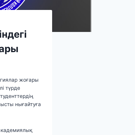
ндегі
лары
огиялар жоғары
лі түрде
студенттердің
нысты нығайтуға
 академиялық