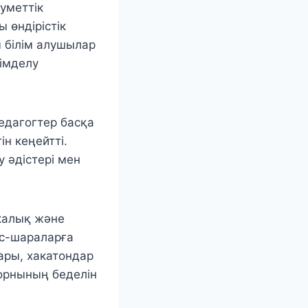
уметтік
 өндірістік
ы білім алушылар
імделу
едагогтер басқа
н кеңейтті.
 әдістері мен
калық және
іс-шараларға
тары, хакатондар
 орнының беделін