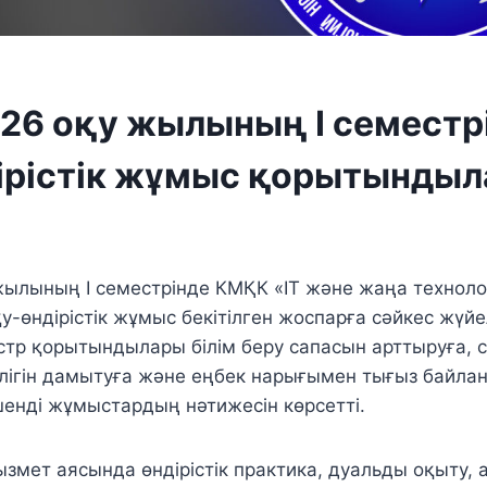
26 оқу жылының І семестрі
ірістік жұмыс қорытынды
жылының І семестрінде КМҚК «IT және жаңа технол
у-өндірістік жұмыс бекітілген жоспарға сәйкес жүйе
естр қорытындылары білім беру сапасын арттыруға, 
ілігін дамытуға және еңбек нарығымен тығыз байла
енді жұмыстардың нәтижесін көрсетті.
қызмет аясында өндірістік практика, дуальды оқыту,