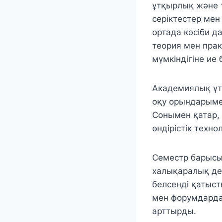
ұтқырлық және 
серіктестер мен
ортада кәсіби д
теория мен пра
мүмкіндігіне ие
Академиялық ұт
оқу орындарымен
Сонымен қатар, 
өндірістік техно
Семестр барысы
халықаралық дең
белсенді қатыст
мен форумдарда 
арттырды.