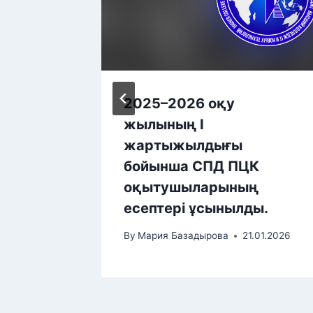
 Абай
2025–2026 оқу
ық
жылының I
ының
жартыжылдығы
тыр
бойынша СПД ПЦК
оқытушыларының
.05.2025
есептері ұсынылды.
By
Мария Базадырова
21.01.2026