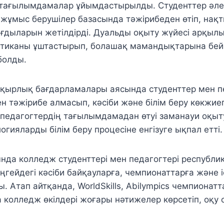
тағылымдамалар ұйымдастырылды. Студенттер әле
 жұмыс берушілер базасында тәжірибеден өтіп, нақты
ағдыларын жетілдірді. Дуальды оқыту жүйесі арқыл
ктиканы ұштастырып, болашақ мамандықтарына бей
 болды.
қырлық бағдарламалары аясында студенттер мен п
 тәжірибе алмасып, кәсіби және білім беру көкжиегі
педагогтердің тағылымдамадан өтуі заманауи оқыту
логияларды білім беру процесіне енгізуге ықпал етті.
нда колледж студенттері мен педагогтері республи
гейдегі кәсіби байқауларға, чемпионаттарға және 
ы. Атап айтқанда, WorldSkills, Abilympics чемпионат
колледж өкілдері жоғары нәтижелер көрсетіп, оқу