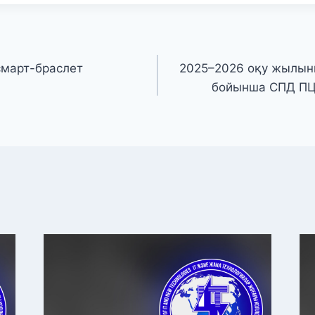
смарт-браслет
2025–2026 оқу жылы
бойынша СПД П