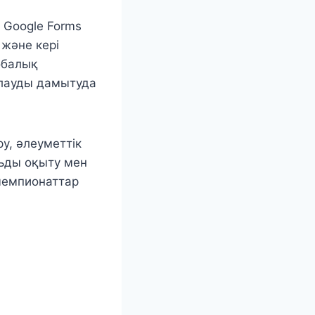
 Google Forms
 және кері
обалық
йлауды дамытуда
у, әлеуметтік
ьды оқыту мен
чемпионаттар