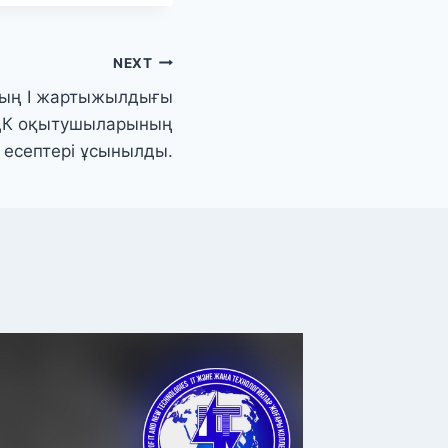
NEXT
ның I жартыжылдығы
ЦК оқытушыларының
есептері ұсынылды.