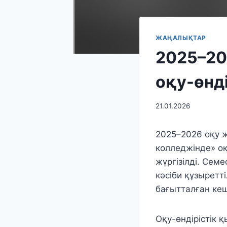
ЖАҢАЛЫҚТАР
2025–20
оқу-өнд
21.01.2026
2025–2026 оқу 
колледжінде» оқ
жүргізілді. Сем
кәсіби құзыретт
бағытталған кеш
Оқу-өндірістік 