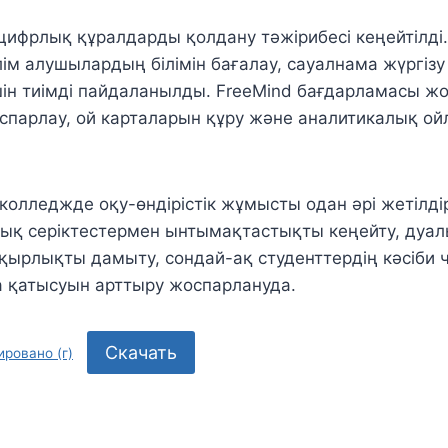
цифрлық құралдарды қолдану тәжірибесі кеңейтілді.
ім алушылардың білімін бағалау, сауалнама жүргізу
шін тиімді пайдаланылды. FreeMind бағдарламасы ж
парлау, ой карталарын құру және аналитикалық о
колледжде оқу-өндірістік жұмысты одан әрі жетілдір
ық серіктестермен ынтымақтастықты кеңейту, дуал
қырлықты дамыту, сондай-ақ студенттердің кәсіби 
а қатысуын арттыру жоспарлануда.
Скачать
ровано (г)